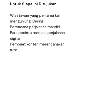
Untuk Siapa Ini Ditujukan
Wisatawan yang pertama kali
mengunjungi Beijing
Perencana perjalanan mandiri
Para pecinta rencana perjalanan
digital
Pembuat konten merencanakan
rute
Pelancong yang menginginkan
struktur tanpa jadwal yang kaku.
Format
Unduhan Digital — PDF
Akses langsung setelah pembelian
Gunakan di ponsel, tablet, atau
komputer desktop.