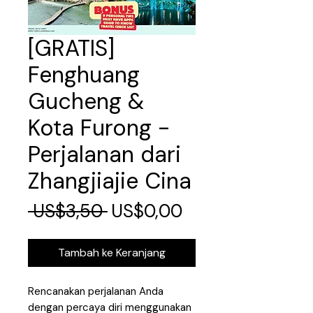
[GRATIS]
Fenghuang
Gucheng &
Kota Furong -
Perjalanan dari
Zhangjiajie Cina
Harga
Harga
 US$3,50 
US$0,00
Reguler
Promosi
Tambah ke Keranjang
Rencanakan perjalanan Anda
dengan percaya diri menggunakan